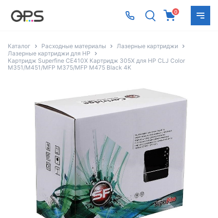
0
Каталог
Расходные материалы
Лазерные картриджи
Лазерные картриджи для HP
Картридж Superfine CE410X Картридж 305X для HP CLJ Color
M351/M451/MFP M375/MFP M475 Black 4K