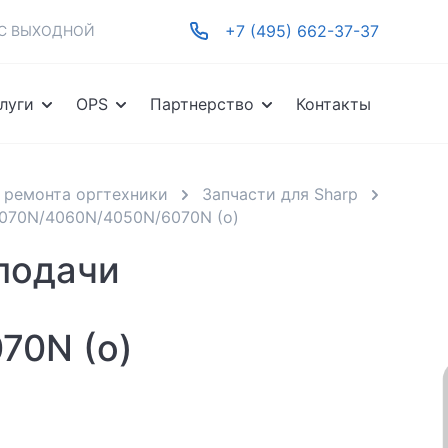
+7 (495) 662-37-37
-ВС ВЫХОДНОЙ
луги
OPS
Партнерство
Контакты
 ремонта оргтехники
Запчасти для Sharp
4070N/4060N/4050N/6070N (о)
подачи
70N (о)